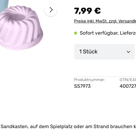
7,99 €
Preise inkl. MwSt. zzgl. Versand
Sofort verfügbar, Lieferz
Produkt Anzahl: G
Produktnummer:
GTIN/EA
SS7973
40072
im Sandkasten, auf dem Spielplatz oder am Strand brauchen 