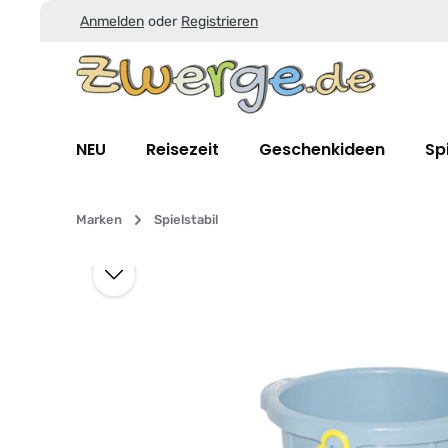
Anmelden
oder
Registrieren
Zum Hauptinhalt springen
Zur Suche springen
Zur Hauptnavigation springen
NEU
Reisezeit
Geschenkideen
Sp
Marken
Spielstabil
Bildergalerie überspringen