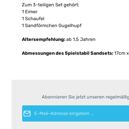
Zum 3
-teilige
n
Set
gehört:
1
Eimer
1 Schaufel
1 Sandförmchen Gugelhupf
Altersempfehlung:
ab 1,5 Jahren
Abmessungen des Spielstabil Sandsets:
17cm x
Abonnieren Sie jetzt unseren regelmäßi
E-Mail-Adresse*