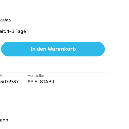
kosten
eit: 1-3 Tage
ib den gewünschten Wert ein oder benutz
In den Warenkorb
N:
Hersteller:
75079737
SPIELSTABIL
kann.