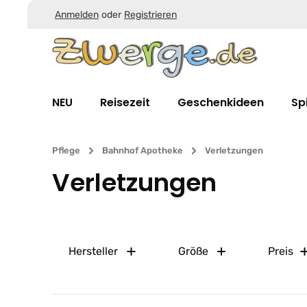
Anmelden
oder
Registrieren
Zum Hauptinhalt springen
Zur Suche springen
Zur Hauptnavigation springen
NEU
Reisezeit
Geschenkideen
Sp
Pflege
Bahnhof Apotheke
Verletzungen
Verletzungen
Hersteller
Größe
Preis