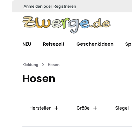
Anmelden
oder
Registrieren
Zum Hauptinhalt springen
Zur Suche springen
Zur Hauptnavigation springen
NEU
Reisezeit
Geschenkideen
Sp
Kleidung
Hosen
Hosen
Hersteller
Größe
Siegel