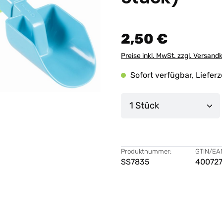
2,50 €
Preise inkl. MwSt. zzgl. Versand
Sofort verfügbar, Lieferz
Produkt Anzahl: G
Produktnummer:
GTIN/EA
SS7835
40072