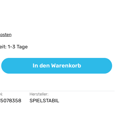
kosten
eit: 1-3 Tage
ib den gewünschten Wert ein oder benutz
In den Warenkorb
N:
Hersteller:
75078358
SPIELSTABIL