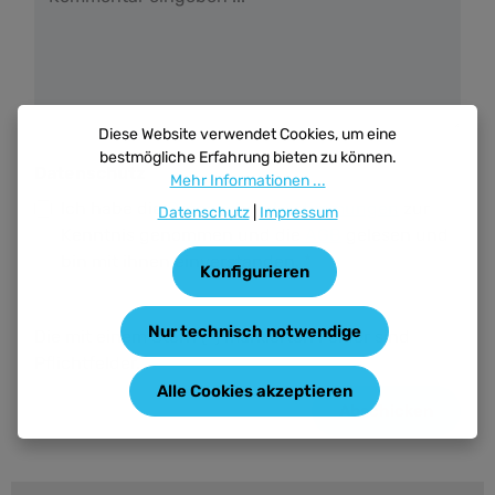
Diese Website verwendet Cookies, um eine
bestmögliche Erfahrung bieten zu können.
Datenschutz
Mehr Informationen ...
Ich habe die
Datenschutzbestimmungen
zur
Datenschutz
|
Impressum
Kenntnis genommen und die
AGB
gelesen und
bin mit ihnen einverstanden.
*
Konfigurieren
Nur technisch notwendige
Die mit einem Stern (*) markierten Felder sind
Pflichtfelder.
Alle Cookies akzeptieren
Abschicken