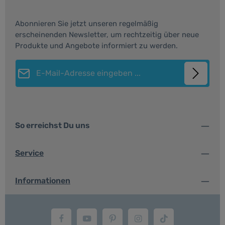
Abonnieren Sie jetzt unseren regelmäßig
erscheinenden Newsletter, um rechtzeitig über neue
Produkte und Angebote informiert zu werden.
E-Mail-Adresse*
Datenschutz
Die mit einem Stern (*) markierten Felder sind
Ich habe die
Datenschutzbestimmungen
zur
Pflichtfelder.
So erreichst Du uns
Kenntnis genommen und die
AGB
gelesen und
bin mit ihnen einverstanden.
*
Service
Informationen