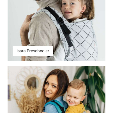
Isara Preschooler
LennyLamb Preschool