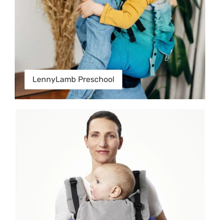
LennyLamb Preschool
Stokke Limas Flex