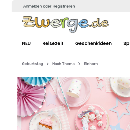
Anmelden
oder
Registrieren
Zum Hauptinhalt springen
Zur Suche springen
Zur Hauptnavigation springen
NEU
Reisezeit
Geschenkideen
Sp
Geburtstag
Nach Thema
Einhorn