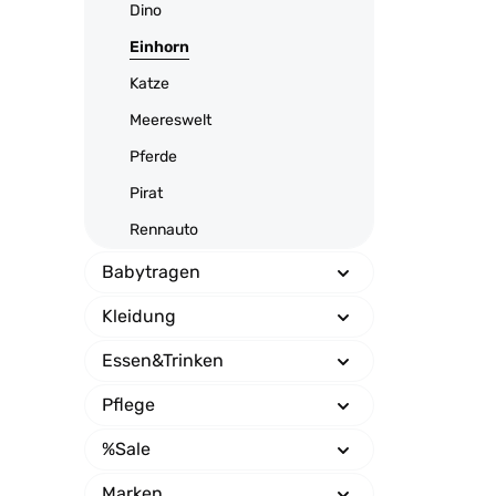
Dino
Einhorn
Katze
Meereswelt
Pferde
Pirat
Rennauto
Babytragen
Kleidung
Essen&Trinken
Pflege
%Sale
Marken