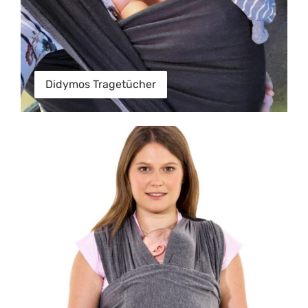
Didymos Tragetücher
Koala Babytragetuch