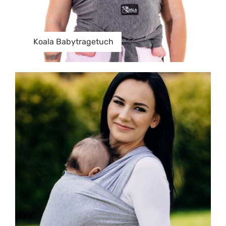
Koala Babytragetuch
LennyWrap Tragetuch