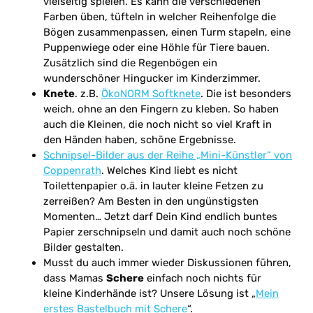
vielseitig spielen. Es kann die verschiedenen
Farben üben, tüfteln in welcher Reihenfolge die
Bögen zusammenpassen, einen Turm stapeln, eine
Puppenwiege oder eine Höhle für Tiere bauen.
Zusätzlich sind die Regenbögen ein
wunderschöner Hingucker im Kinderzimmer.
Knete
. z.B.
ÖkoNORM Softknete
. Die ist besonders
weich, ohne an den Fingern zu kleben. So haben
auch die Kleinen, die noch nicht so viel Kraft in
den Händen haben, schöne Ergebnisse.
Schnipsel-Bilder aus der Reihe „Mini-Künstler“ von
Coppenrath
. Welches Kind liebt es nicht
Toilettenpapier o.ä. in lauter kleine Fetzen zu
zerreißen? Am Besten in den ungünstigsten
Momenten… Jetzt darf Dein Kind endlich buntes
Papier zerschnipseln und damit auch noch schöne
Bilder gestalten.
Musst du auch immer wieder Diskussionen führen,
dass Mamas
Schere
einfach noch nichts für
kleine Kinderhände ist? Unsere Lösung ist „
Mein
erstes Bastelbuch mit Schere
“.