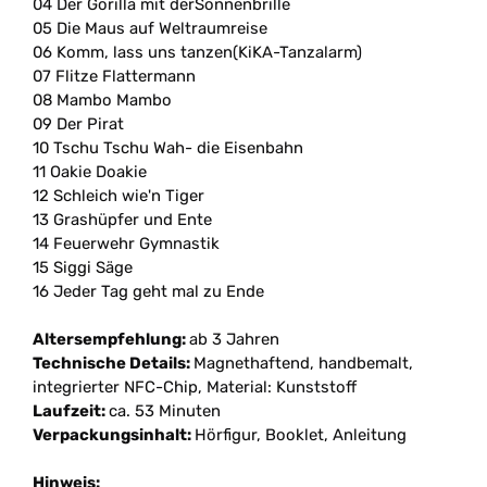
04 Der Gorilla mit derSonnenbrille
05 Die Maus auf Weltraumreise
06 Komm, lass uns tanzen(KiKA-Tanzalarm)
07 Flitze Flattermann
08 Mambo Mambo
09 Der Pirat
10 Tschu Tschu Wah- die Eisenbahn
11 Oakie Doakie
12 Schleich wie'n Tiger
13 Grashüpfer und Ente
14 Feuerwehr Gymnastik
15 Siggi Säge
16 Jeder Tag geht mal zu Ende
Altersempfehlung:
ab 3 Jahren
Technische Details:
Magnethaftend, handbemalt,
integrierter NFC-Chip, Material: Kunststoff
Laufzeit:
ca. 53 Minuten
Verpackungsinhalt:
Hörfigur, Booklet, Anleitung
Hinweis: