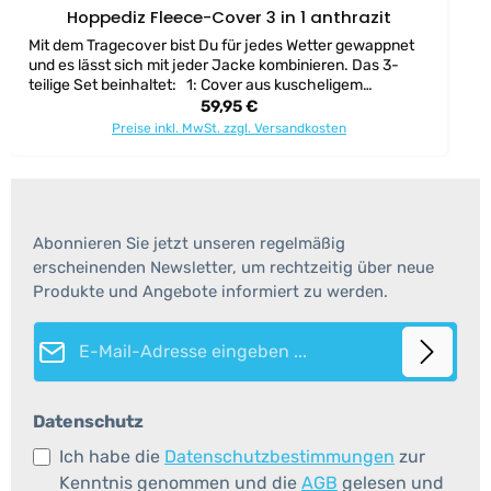
Hoppediz Fleece-Cover 3 in 1 anthrazit
Mit dem Tragecover bist Du für jedes Wetter gewappnet
und es lässt sich mit jeder Jacke kombinieren. Das 3-
teilige Set beinhaltet: 1: Cover aus kuscheligem
Polarfleece. 2: Regen-Cover mit gefütterter Tasche. 3:
Regulärer Preis:
59,95 €
Beides zusammen mit Druckknöpfen aneinander
Preise inkl. MwSt. zzgl. Versandkosten
befestigt. für Bauch- und Rückentrageweisen geeignet
Kordelzüge rundum sorgen für optimale Anpassung
verstellbare Kapuze für Dein Baby, die im Kragen
eingerollt werden kann aufgenähte Eingrifftaschen
wärmen Deine Hände Lieferumfang: Tragecover aus
Fleece, Regencover, Handstulpen und ein Schalkragen
Abonnieren Sie jetzt unseren regelmäßig
aus farblich passendem Fleece. Ersetzt keine Tragehilfe
erscheinenden Newsletter, um rechtzeitig über neue
und kein Tragetuch, ist aber die perfekte Kombination
Produkte und Angebote informiert zu werden.
dazu! Material: Fleece-Cover: Weicher Polarfleece, 100
% Polyester, schadstoffgeprüft, atmungsaktiv, Anti-
E-Mail-Adresse*
Pilling-Ausrüstung Regen-Cover: Nylon, winddicht und
wasserabweisend Pflege: Regen-Cover: nur im
Schonwaschgang, kein Weichspüler, nicht Schleudern.
Leichte Verschmutzungen mit einem Tuch entfernen.
Beide Cover: waschbar bis 40° C
Datenschutz
Ich habe die
Datenschutzbestimmungen
zur
Kenntnis genommen und die
AGB
gelesen und