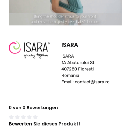
ISARA
ISARA
1A Abatorului St.
407280 Floresti
Romania
Email: contact@isara.ro
0 von 0 Bewertungen
Bewerten Sie dieses Produkt!
Durchschnittliche Bewertung von 0 von 5 Sternen