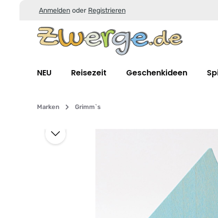
Anmelden
oder
Registrieren
Zum Hauptinhalt springen
Zur Suche springen
Zur Hauptnavigation springen
NEU
Reisezeit
Geschenkideen
Sp
Marken
Grimm`s
Bildergalerie überspringen