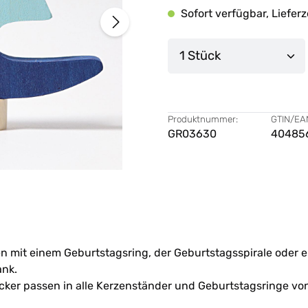
Sofort verfügbar, Lieferz
Produkt Anzahl: G
Produktnummer:
GTIN/EA
GR03630
40485
 mit einem Geburtstagsring, der Geburtstagsspirale oder e
ank.
ecker passen in alle Kerzenständer und Geburtstagsringe vo