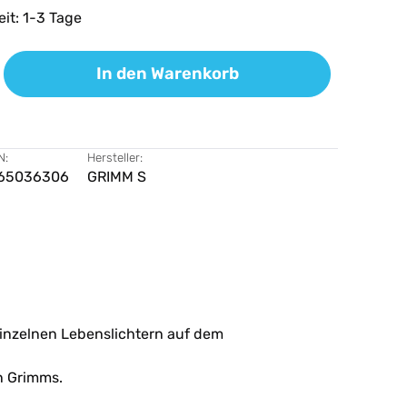
eit: 1-3 Tage
ib den gewünschten Wert ein oder benutz
In den Warenkorb
N:
Hersteller:
65036306
GRIMM S
inzelnen Lebenslichtern auf dem
n Grimms.