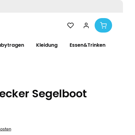
abytragen
Kleidung
Essen&Trinken
Pflege
ecker Segelboot
kosten