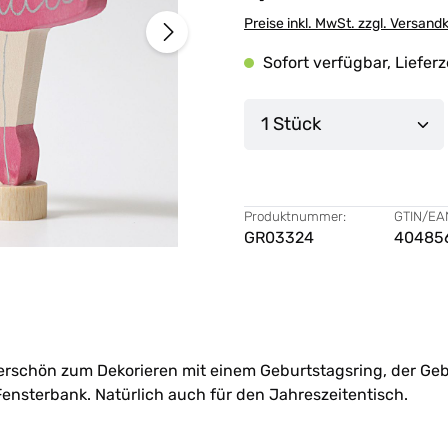
Preise inkl. MwSt. zzgl. Versand
Sofort verfügbar, Lieferz
Produkt Anzahl: G
Produktnummer:
GTIN/EA
GR03324
40485
derschön zum Dekorieren mit einem Geburtstagsring, der Geb
Fensterbank. Natürlich auch für den Jahreszeitentisch.