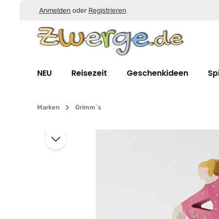
Anmelden
oder
Registrieren
Zum Hauptinhalt springen
Zur Suche springen
Zur Hauptnavigation springen
NEU
Reisezeit
Geschenkideen
Sp
Marken
Grimm`s
Bildergalerie überspringen