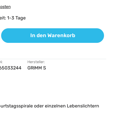
kosten
eit: 1-3 Tage
ib den gewünschten Wert ein oder benutz
In den Warenkorb
N:
Hersteller:
65033244
GRIMM S
urtstagsspirale oder einzelnen Lebenslichtern