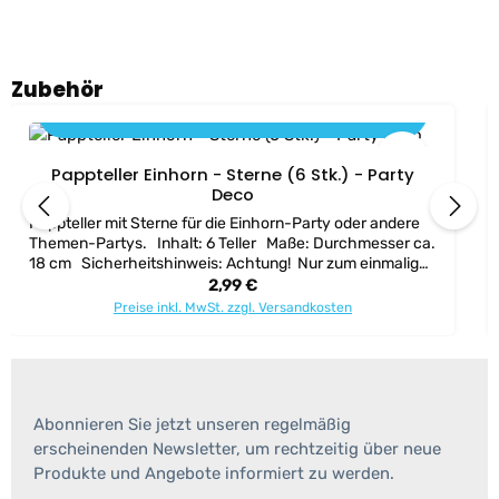
Produktgalerie überspringen
Zubehör
In den Warenkorb
Pappteller Einhorn - Sterne (6 Stk.) - Party
Deco
Pappteller mit Sterne für die Einhorn-Party oder andere
Themen-Partys. Inhalt: 6 Teller Maße: Durchmesser ca.
18 cm Sicherheitshinweis: Achtung! Nur zum einmaligen
Gebrauch! Das Produkt ist für den Kontakt mit
Regulärer Preis:
2,99 €
Lebensmitteln geeignet. Nicht in der Spülmaschine
Preise inkl. MwSt. zzgl. Versandkosten
waschen. Nicht in der Mikrowelle erhitzen. Für Getränke
nicht über 40°C. Maximale Nutzungsdauer: 2 Stunden.
Abonnieren Sie jetzt unseren regelmäßig
erscheinenden Newsletter, um rechtzeitig über neue
Produkte und Angebote informiert zu werden.