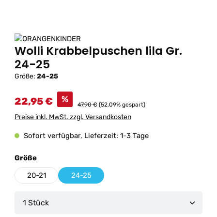
Wolli Krabbelpuschen lila Gr.
24-25
Größe:
24-25
%
22,95 €
47,90 €
(52.09% gespart)
Preise inkl. MwSt. zzgl. Versandkosten
Sofort verfügbar, Lieferzeit: 1-3 Tage
auswählen
Größe
20-21
24-25
Produkt Anzahl: Gib den gewünschten Wert ein od