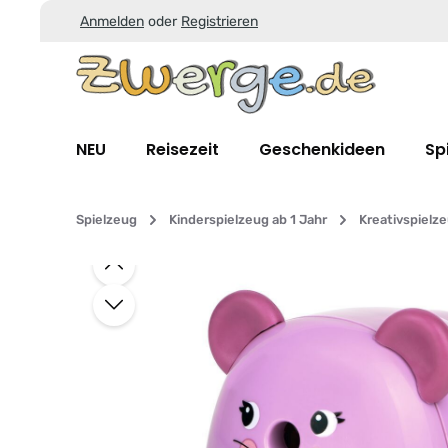
Anmelden
oder
Registrieren
Zum Hauptinhalt springen
Zur Suche springen
Zur Hauptnavigation springen
NEU
Reisezeit
Geschenkideen
Sp
Spielzeug
Kinderspielzeug ab 1 Jahr
Kreativspielz
Bildergalerie überspringen