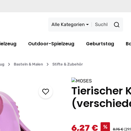
Alle Kategorien
ielzeug
Outdoor-Spielzeug
Geburtstag
B
eug
Basteln & Malen
Stifte & Zubehör
Tierischer 
(verschied
6,27 €
%
8,95 €
(29