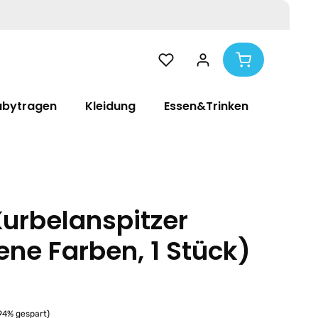
abytragen
Kleidung
Essen&Trinken
Pflege
Kurbelanspitzer
ene Farben, 1 Stück)
.94% gespart)