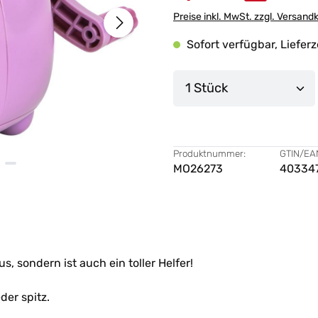
Preise inkl. MwSt. zzgl. Versand
Sofort verfügbar, Lieferz
Produkt Anzahl: G
Produktnummer:
GTIN/EA
MO26273
40334
us, sondern ist auch ein toller Helfer!
er spitz.