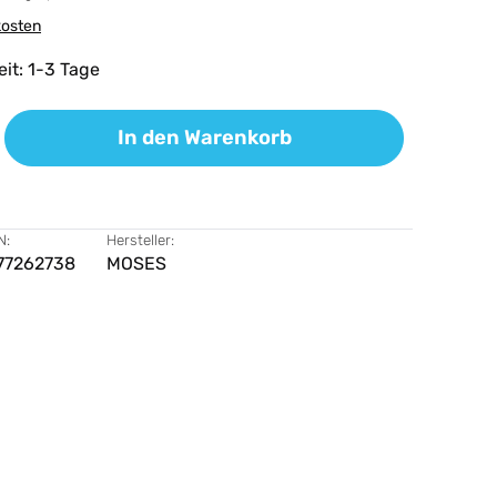
kosten
eit: 1-3 Tage
ib den gewünschten Wert ein oder benutz
In den Warenkorb
N:
Hersteller:
77262738
MOSES