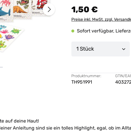
1,50 €
Preise inkl. MwSt. zzgl. Versand
Sofort verfügbar, Lieferz
Produkt Anzahl: G
Produktnummer:
GTIN/EA
TH951991
40327
te auf deine Haut!
iner Anleitung sind sie ein tolles Highlight, egal, ob im Al