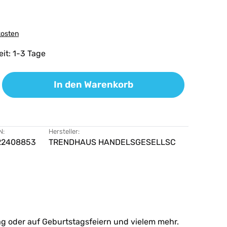
kosten
eit: 1-3 Tage
ib den gewünschten Wert ein oder benutz
In den Warenkorb
N:
Hersteller:
22408853
TRENDHAUS HANDELSGESELLSC
ltag oder auf Geburtstagsfeiern und vielem mehr.