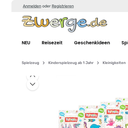
Anmelden
oder
Registrieren
Zum Hauptinhalt springen
Zur Suche springen
Zur Hauptnavigation springen
NEU
Reisezeit
Geschenkideen
Sp
Spielzeug
Kinderspielzeug ab 1 Jahr
Kleinigkeiten
Bildergalerie überspringen