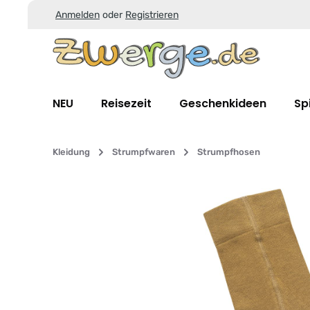
Anmelden
oder
Registrieren
Zum Hauptinhalt springen
Zur Suche springen
Zur Hauptnavigation springen
NEU
Reisezeit
Geschenkideen
Sp
Kleidung
Strumpfwaren
Strumpfhosen
Bildergalerie überspringen