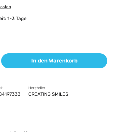
kosten
eit: 1-3 Tage
ib den gewünschten Wert ein oder benutz
In den Warenkorb
N:
Hersteller:
84197333
CREATING SMILES