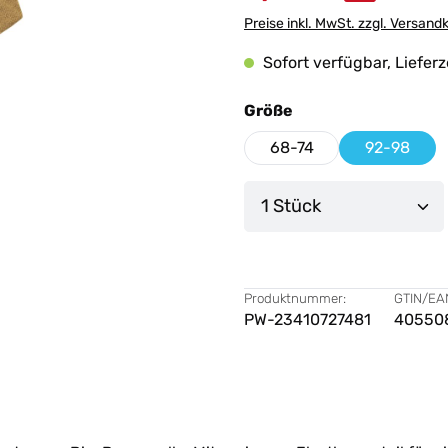
Preise inkl. MwSt. zzgl. Versand
Sofort verfügbar, Lieferz
auswählen
Größe
68-74
92-98
Produkt Anzahl: G
Produktnummer:
GTIN/EA
PW-23410727481
40550