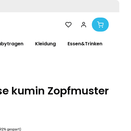
abytragen
Kleidung
Essen&Trinken
Pflege
se kumin Zopfmuster
.92% gespart)