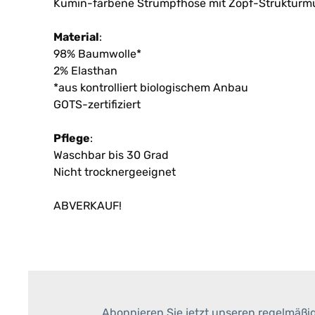
Kumin-farbene Strumpfhose mit Zopf-Strukturmust
Material
:
98% Baumwolle*
2% Elasthan
*aus kontrolliert biologischem Anbau
GOTS-zertifiziert
Pflege
:
Waschbar bis 30 Grad
Nicht trocknergeeignet
ABVERKAUF!
Abonnieren Sie jetzt unseren regelmäßi