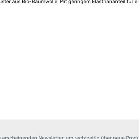
er aus Bio-Baumwolle. Mit geringem Elasthananteil für ein
g erscheinenden Newsletter, um rechtzeitig über neue Prod