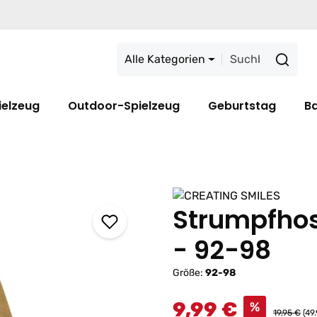
Alle Kategorien
ielzeug
Outdoor-Spielzeug
Geburtstag
B
Strumpfho
- 92-98
Größe:
92-98
9,99 €
%
19,95 €
(49