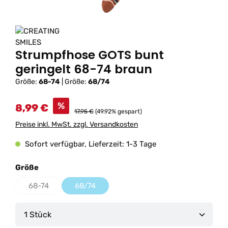
Strumpfhose GOTS bunt
geringelt 68-74 braun
Größe:
68-74
|
Größe:
68/74
%
8,99 €
17,95 €
(49.92% gespart)
Preise inkl. MwSt. zzgl. Versandkosten
Sofort verfügbar, Lieferzeit: 1-3 Tage
auswählen
Größe
68-74
68/74
(Diese Option ist zurzeit nicht verfügbar.)
(Diese Option ist zurzeit nicht verfügbar.)
Produkt Anzahl: Gib den gewünschten Wert ein od