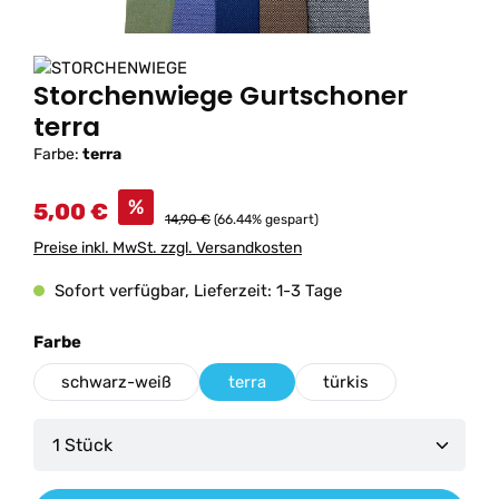
Storchenwiege Gurtschoner
terra
Farbe:
terra
%
5,00 €
14,90 €
(66.44% gespart)
Preise inkl. MwSt. zzgl. Versandkosten
Sofort verfügbar, Lieferzeit: 1-3 Tage
auswählen
Farbe
schwarz-weiß
terra
türkis
Produkt Anzahl: Gib den gewünschten Wert ein od