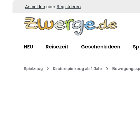
Anmelden
oder
Registrieren
Zum Hauptinhalt springen
Zur Suche springen
Zur Hauptnavigation springen
NEU
Reisezeit
Geschenkideen
Sp
Spielzeug
Kinderspielzeug ab 1 Jahr
Bewegungssp
Bildergalerie überspringen