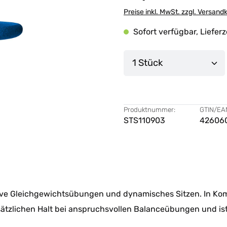
Preise inkl. MwSt. zzgl. Versand
Sofort verfügbar, Lieferz
Produkt Anzahl: G
Produktnummer:
GTIN/EA
STS110903
42606
ktive Gleichgewichtsübungen und dynamisches Sitzen. In Ko
sätzlichen Halt bei anspruchsvollen Balanceübungen und ist