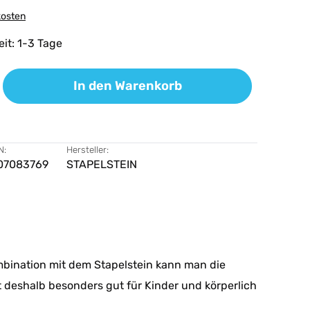
kosten
eit: 1-3 Tage
ib den gewünschten Wert ein oder benutz
In den Warenkorb
N:
Hersteller:
07083769
STAPELSTEIN
mbination mit dem Stapelstein kann man die
 deshalb besonders gut für Kinder und körperlich