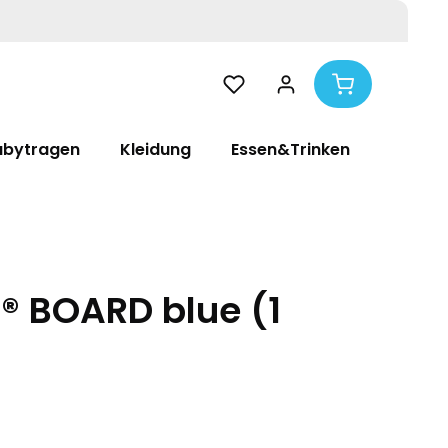
abytragen
Kleidung
Essen&Trinken
Pflege
n® BOARD blue (1