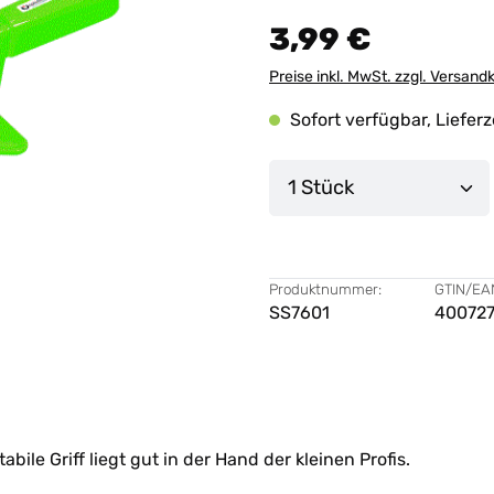
3,99 €
Preise inkl. MwSt. zzgl. Versand
Sofort verfügbar, Lieferz
Produkt Anzahl: G
Produktnummer:
GTIN/EA
SS7601
40072
bile Griff liegt gut in der Hand der kleinen Profis.