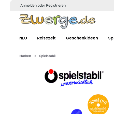
Anmelden
oder
Registrieren
Zum Hauptinhalt springen
Zur Suche springen
Zur Hauptnavigation springen
NEU
Reisezeit
Geschenkideen
Sp
Marken
Spielstabil
Bildergalerie überspringen