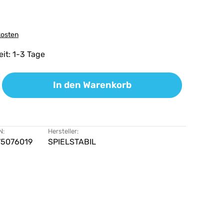
kosten
eit: 1-3 Tage
ib den gewünschten Wert ein oder benutz
In den Warenkorb
N:
Hersteller:
75076019
SPIELSTABIL