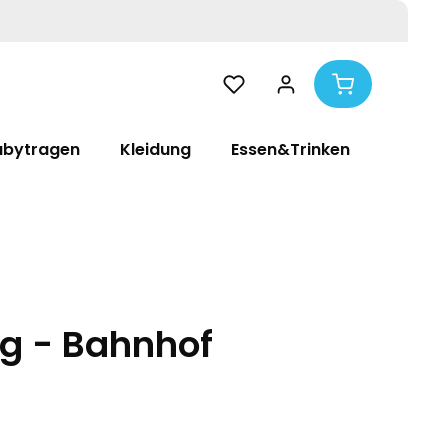
abytragen
Kleidung
Essen&Trinken
Pflege
0g - Bahnhof