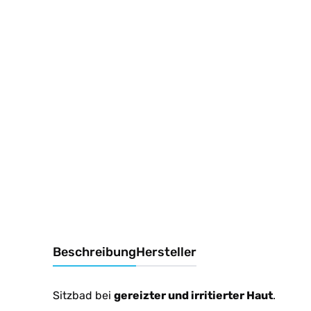
Beschreibung
Hersteller
Sitzbad bei
gereizter und irritierter Haut
.