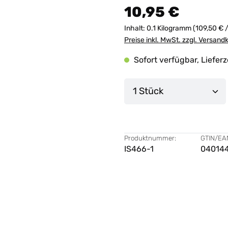
10,95 €
Inhalt:
0.1 Kilogramm
(109,50 € 
Preise inkl. MwSt. zzgl. Versand
Sofort verfügbar, Lieferz
Produkt Anzahl: G
Produktnummer:
GTIN/EA
IS466-1
04014