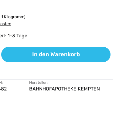
/ 1 Kilogramm)
kosten
eit: 1-3 Tage
ib den gewünschten Wert ein oder benutz
In den Warenkorb
N:
Hersteller:
482
BAHNHOFAPOTHEKE KEMPTEN