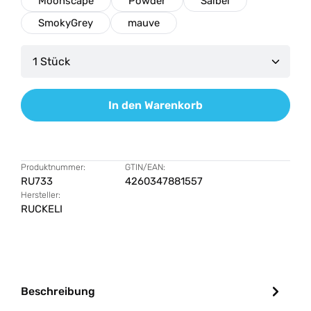
Moonscape
Powder
Salbei
SmokyGrey
mauve
Produkt Anzahl: Gib den gewünschten Wert ein od
In den Warenkorb
Produktnummer:
GTIN/EAN:
RU733
4260347881557
Hersteller:
RUCKELI
Beschreibung