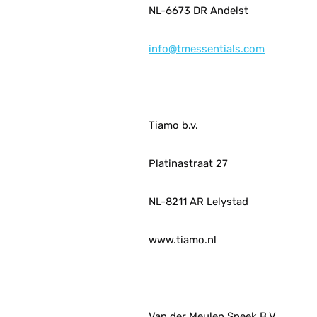
NL-6673 DR Andelst
info@tmessentials.com
Tiamo b.v.
Platinastraat 27
NL-8211 AR Lelystad
www.tiamo.nl
Van der Meulen Sneek B.V.