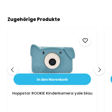
Produktgalerie überspringen
Zugehörige Produkte
In den Warenkorb
Hoppstar ROOKIE Kinderkamera yale blau