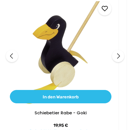
In den Warenkorb
Schiebetier Rabe - Goki
Regulärer Preis:
19,95 €