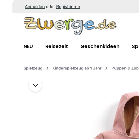
Anmelden
oder
Registrieren
Zum Hauptinhalt springen
Zur Suche springen
Zur Hauptnavigation springen
NEU
Reisezeit
Geschenkideen
Sp
Spielzeug
Kinderspielzeug ab 1 Jahr
Puppen & Zub
Bildergalerie überspringen