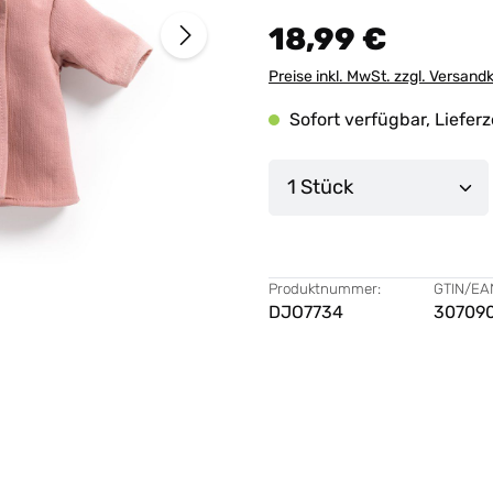
18,99 €
Preise inkl. MwSt. zzgl. Versand
Sofort verfügbar, Lieferz
Produkt Anzahl: G
Produktnummer:
GTIN/EA
DJO7734
30709