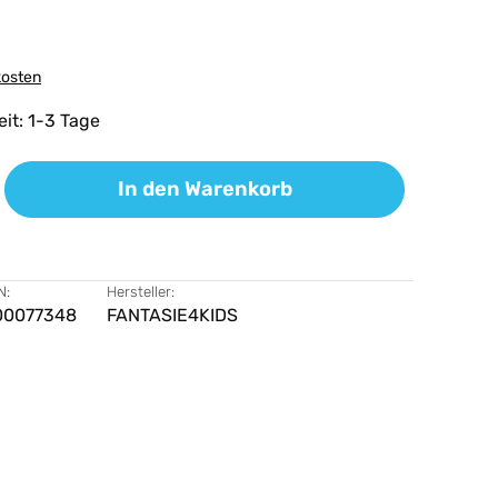
kosten
eit: 1-3 Tage
ib den gewünschten Wert ein oder benutz
In den Warenkorb
N:
Hersteller:
00077348
FANTASIE4KIDS