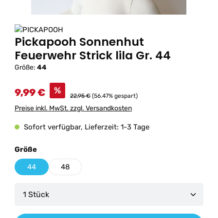
Pickapooh Sonnenhut
Feuerwehr Strick lila Gr. 44
Größe:
44
%
9,99 €
22,95 €
(56.47% gespart)
Preise inkl. MwSt. zzgl. Versandkosten
Sofort verfügbar, Lieferzeit: 1-3 Tage
auswählen
Größe
44
48
Produkt Anzahl: Gib den gewünschten Wert ein od