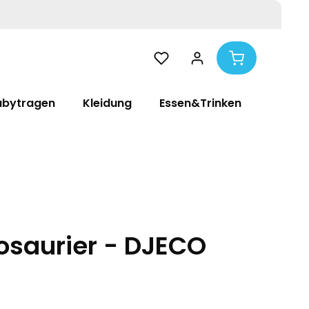
abytragen
Kleidung
Essen&Trinken
Pflege
osaurier - DJECO