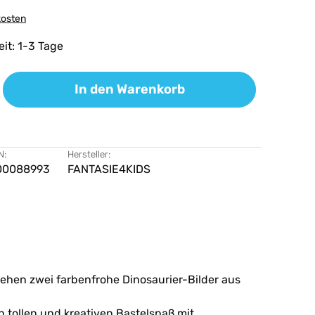
kosten
eit: 1-3 Tage
ib den gewünschten Wert ein oder benutz
In den Warenkorb
N:
Hersteller:
00088993
FANTASIE4KIDS
tehen zwei farbenfrohe Dinosaurier-Bilder aus
 tollen und kreativen Bastelspaß mit