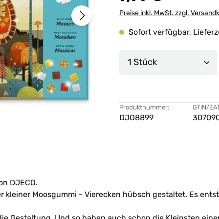
Preise inkl. MwSt. zzgl. Versand
Sofort verfügbar, Lieferz
Produkt Anzahl: G
Produktnummer:
GTIN/EA
DJO8899
30709
von DJECO.
er kleiner Moosgummi - Vierecken hübsch gestaltet. Es ents
ie Gestaltung. Und so haben auch schon die Kleinsten einen