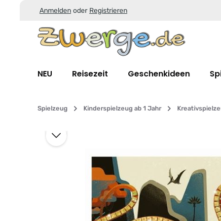
Anmelden
oder
Registrieren
Zum Hauptinhalt springen
Zur Suche springen
Zur Hauptnavigation springen
NEU
Reisezeit
Geschenkideen
Sp
Spielzeug
Kinderspielzeug ab 1 Jahr
Kreativspielz
Bildergalerie überspringen