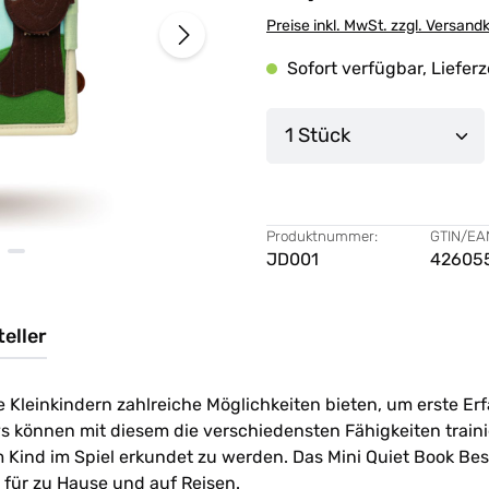
Preise inkl. MwSt. zzgl. Versand
Sofort verfügbar, Lieferz
Produkt Anzahl: G
Produktnummer:
GTIN/EA
JD001
42605
eller
ie Kleinkindern zahlreiche Möglichkeiten bieten, um erste 
s können mit diesem die verschiedensten Fähigkeiten traini
nem Kind im Spiel erkundet zu werden. Das Mini Quiet Book B
 für zu Hause und auf Reisen.