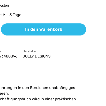
kosten
eit: 1-3 Tage
ib den gewünschten Wert ein oder benutz
In den Warenkorb
N:
Hersteller:
53480896
JOLLY DESIGNS
Erfahrungen in den Bereichen unabhängiges
eren.
eschäftigungsbuch wird in einer praktischen