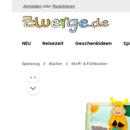
Anmelden
oder
Registrieren
Zum Hauptinhalt springen
Zur Suche springen
Zur Hauptnavigation springen
NEU
Reisezeit
Geschenkideen
Sp
Spielzeug
Bücher
Stoff- & Fühlbücher
Bildergalerie überspringen