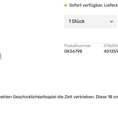
Sofort verfügbar, Lieferz
Produkt Anzahl: G
Produktnummer:
GTIN/EA
GK56798
40135
bten Geschicklichkeitsspiel die Zeit vertrieben. Diese 18 cm