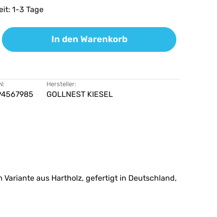
eit: 1-3 Tage
ib den gewünschten Wert ein oder benutz
In den Warenkorb
N:
Hersteller:
94567985
GOLLNEST KIESEL
 Variante aus Hartholz, gefertigt in Deutschland,