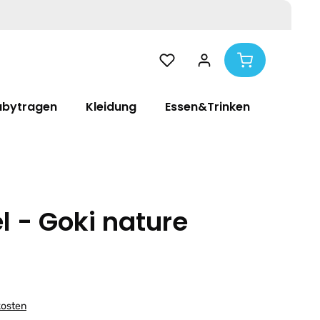
abytragen
Kleidung
Essen&Trinken
Pflege
l - Goki nature
kosten