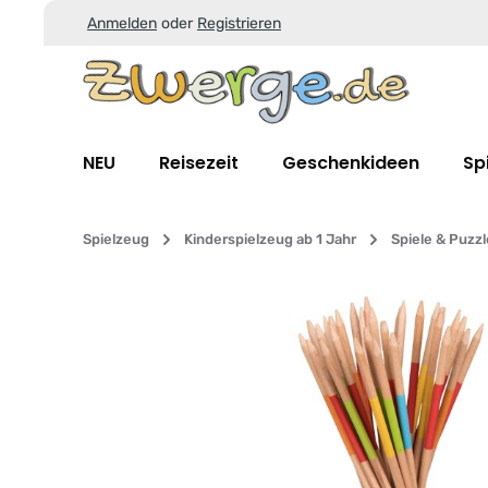
Anmelden
oder
Registrieren
Zum Hauptinhalt springen
Zur Suche springen
Zur Hauptnavigation springen
NEU
Reisezeit
Geschenkideen
Sp
Spielzeug
Kinderspielzeug ab 1 Jahr
Spiele & Puzz
Bildergalerie überspringen