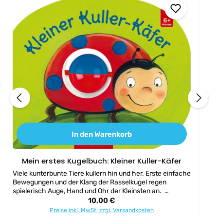
In den Warenkorb
Mein erstes Kugelbuch: Kleiner Kuller-Käfer
Viele kunterbunte Tiere kullern hin und her. Erste einfache
Bewegungen und der Klang der Rasselkugel regen
spielerisch Auge, Hand und Ohr der Kleinsten an.
Altersempfehlung: ab 6 Monate Maße: ca 15 x 18 cm
Regulärer Preis:
10,00 €
Material: Pappe, Kunststoffkugel Seiten: 12 Seiten
Preise inkl. MwSt. zzgl. Versandkosten
Illustration: Christine Kugler Text: Kristina Schäfer