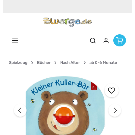
Zum Hauptinhalt springen
Spielzeug
Bücher
Nach Alter
ab 0-6 Monate
Bildergalerie überspringen