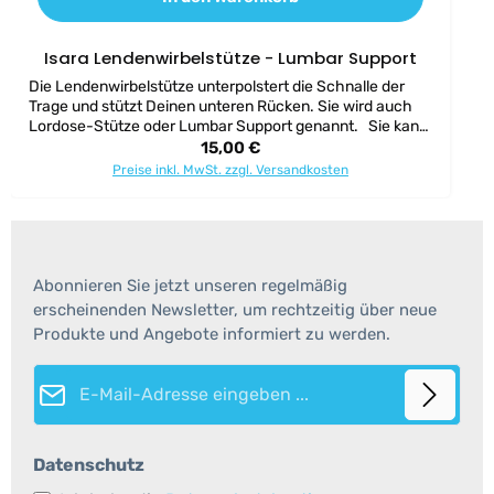
Isara Lendenwirbelstütze - Lumbar Support
Die Lendenwirbelstütze unterpolstert die Schnalle der
Trage und stützt Deinen unteren Rücken. Sie wird auch
Lordose-Stütze oder Lumbar Support genannt. Sie kann
beim Tragen vor dem Bauch und beim Tragen auf dem
Regulärer Preis:
15,00 €
Rücken verwendet werden. Material: 100% Baumwolle*
Preise inkl. MwSt. zzgl. Versandkosten
*aus kontrolliert biologischem Anbau
Abonnieren Sie jetzt unseren regelmäßig
erscheinenden Newsletter, um rechtzeitig über neue
Produkte und Angebote informiert zu werden.
E-Mail-Adresse*
Datenschutz