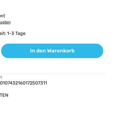
ter)
kosten
eit: 1-3 Tage
ib den gewünschten Wert ein oder benutz
In den Warenkorb
N:
0107432160172507311
TEN