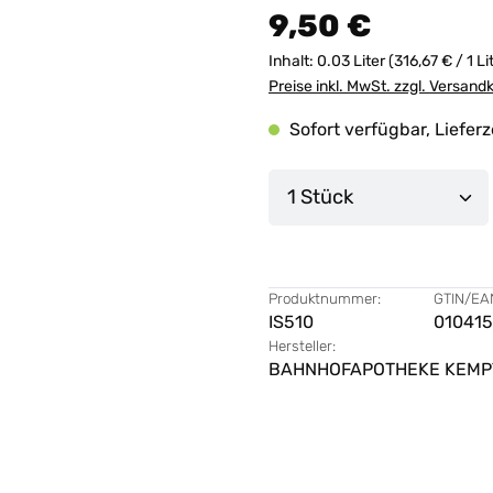
9,50 €
Inhalt:
0.03 Liter
(316,67 € / 1 Li
Preise inkl. MwSt. zzgl. Versand
Sofort verfügbar, Lieferz
Produkt Anzahl: G
Produktnummer:
GTIN/EA
IS510
010415
Hersteller:
BAHNHOFAPOTHEKE KEMP