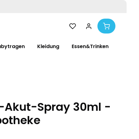
abytragen
Kleidung
Essen&Trinken
Pflege
-Akut-Spray 30ml -
potheke