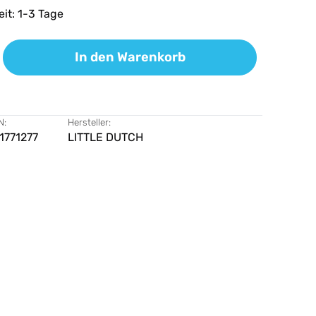
eit: 1-3 Tage
ib den gewünschten Wert ein oder benutz
In den Warenkorb
N:
Hersteller:
1771277
LITTLE DUTCH