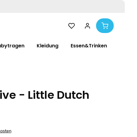
abytragen
Kleidung
Essen&Trinken
Pflege
ive - Little Dutch
kosten