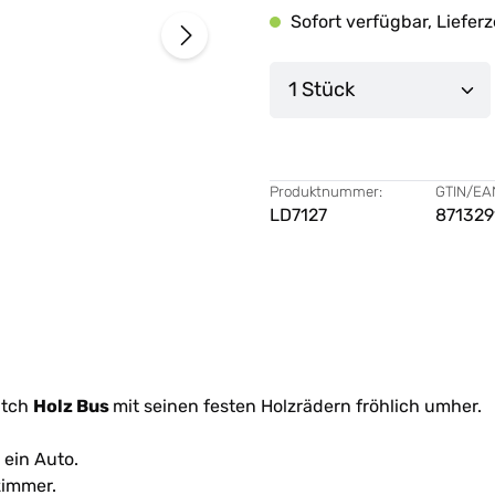
Sofort verfügbar, Lieferz
Produkt Anzahl: G
Produktnummer:
GTIN/EA
LD7127
871329
utch
Holz Bus
mit seinen festen Holzrädern fröhlich umher.
ein Auto.
zimmer.