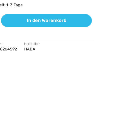
eit: 1-3 Tage
ib den gewünschten Wert ein oder benutz
In den Warenkorb
N:
Hersteller:
68264592
HABA