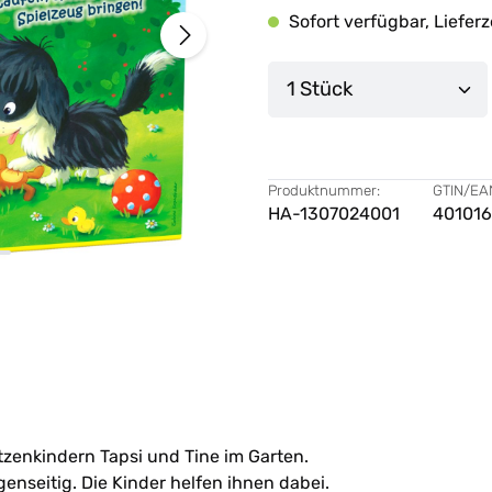
Sofort verfügbar, Lieferz
Produkt Anzahl: G
Produktnummer:
GTIN/EA
HA-1307024001
40101
tzenkindern Tapsi und Tine im Garten.
nseitig. Die Kinder helfen ihnen dabei.