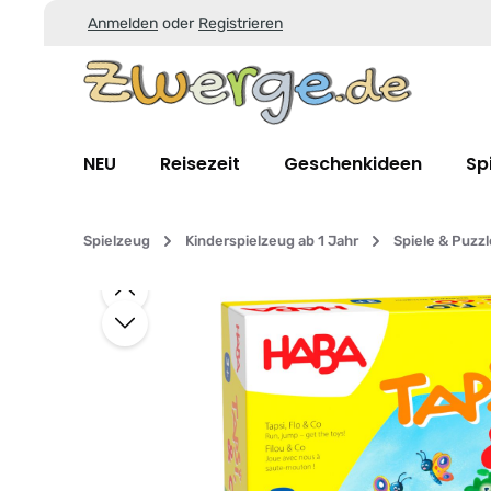
Anmelden
oder
Registrieren
Zum Hauptinhalt springen
Zur Suche springen
Zur Hauptnavigation springen
NEU
Reisezeit
Geschenkideen
Sp
Spielzeug
Kinderspielzeug ab 1 Jahr
Spiele & Puzz
Bildergalerie überspringen