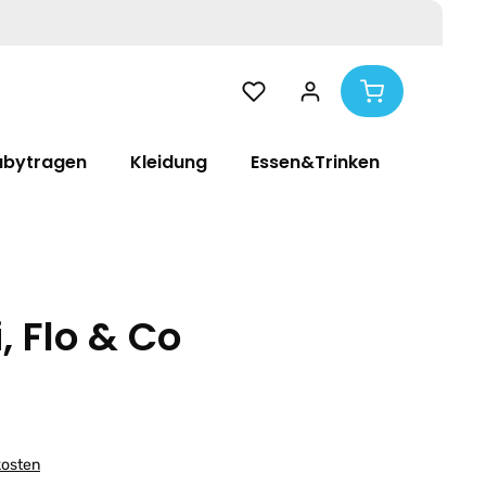
abytragen
Kleidung
Essen&Trinken
Pflege
, Flo & Co
kosten