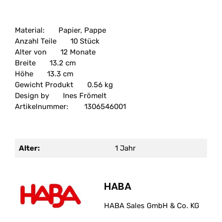
Material:
Papier, Pappe
Anzahl Teile
10 Stück
Alter von
12 Monate
Breite
13.2 cm
Höhe
13.3 cm
Gewicht Produkt
0.56 kg
Design by
Ines Frömelt
Artikelnummer:
1306546001
Alter:
1 Jahr
HABA
HABA Sales GmbH & Co. KG