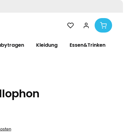
abytragen
Kleidung
Essen&Trinken
Pflege
llophon
kosten