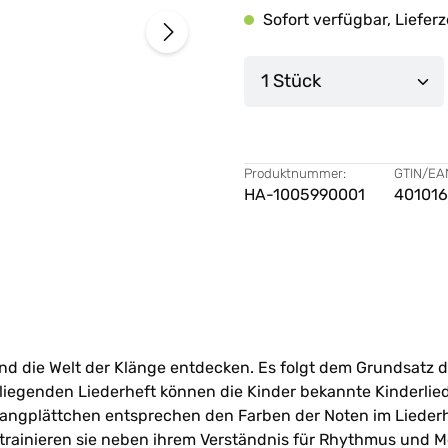
Sofort verfügbar, Lieferz
Produkt Anzahl: G
Produktnummer:
GTIN/EA
HA-1005990001
40101
 die Welt der Klänge entdecken. Es folgt dem Grundsatz de
liegenden Liederheft können die Kinder bekannte Kinderlie
Klangplättchen entsprechen den Farben der Noten im Liederh
trainieren sie neben ihrem Verständnis für Rhythmus und 