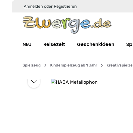
Anmelden
oder
Registrieren
Zum Hauptinhalt springen
Zur Suche springen
Zur Hauptnavigation springen
NEU
Reisezeit
Geschenkideen
Sp
Spielzeug
Kinderspielzeug ab 1 Jahr
Kreativspielz
Bildergalerie überspringen