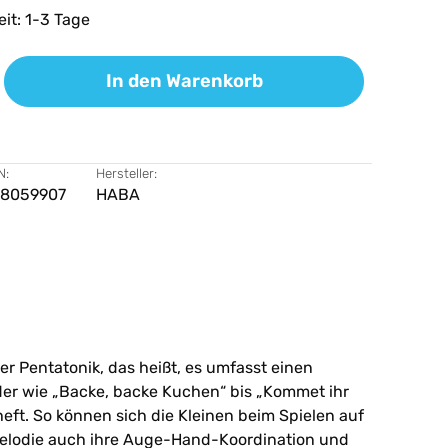
eit: 1-3 Tage
ib den gewünschten Wert ein oder benutz
In den Warenkorb
N:
Hersteller:
68059907
HABA
r Pentatonik, das heißt, es umfasst einen
der wie
„
Backe, backe Kuchen
“
bis
„
Kommet ihr
eft. So können sich die Kleinen beim Spielen auf
Melodie auch ihre Auge-Hand-Koordination und