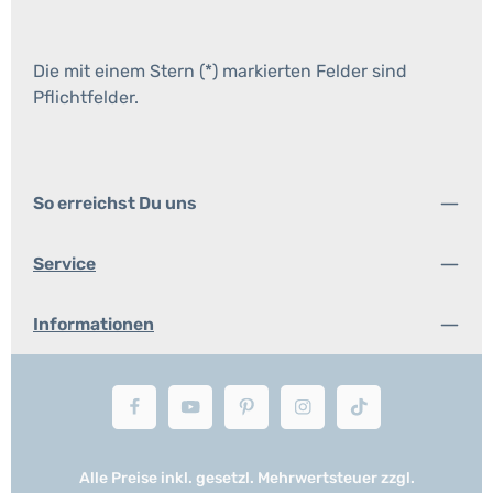
Die mit einem Stern (*) markierten Felder sind
Pflichtfelder.
So erreichst Du uns
Service
Informationen
Alle Preise inkl. gesetzl. Mehrwertsteuer zzgl.