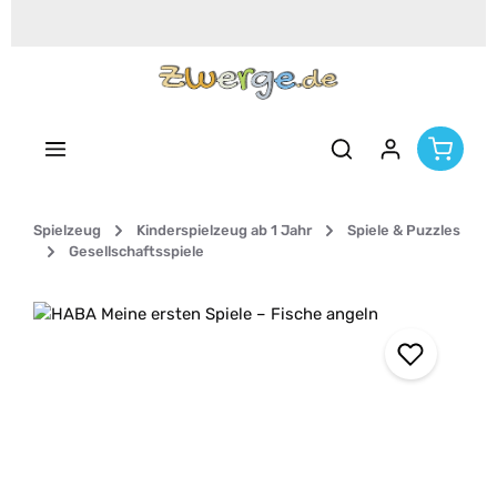
Zum Hauptinhalt springen
Spielzeug
Kinderspielzeug ab 1 Jahr
Spiele & Puzzles
Gesellschaftsspiele
Bildergalerie überspringen