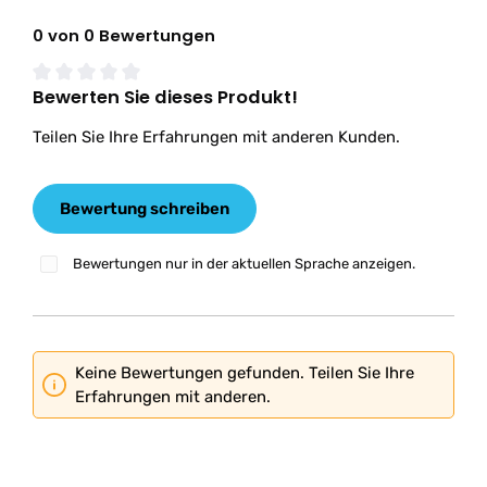
0 von 0 Bewertungen
Bewerten Sie dieses Produkt!
Durchschnittliche Bewertung von 0 von 5 Sternen
Teilen Sie Ihre Erfahrungen mit anderen Kunden.
Bewertung schreiben
Bewertungen nur in der aktuellen Sprache anzeigen.
Keine Bewertungen gefunden. Teilen Sie Ihre
Erfahrungen mit anderen.