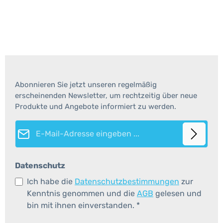
Abonnieren Sie jetzt unseren regelmäßig
erscheinenden Newsletter, um rechtzeitig über neue
Produkte und Angebote informiert zu werden.
E-Mail-Adresse*
Datenschutz
Ich habe die
Datenschutzbestimmungen
zur
Kenntnis genommen und die
AGB
gelesen und
bin mit ihnen einverstanden.
*