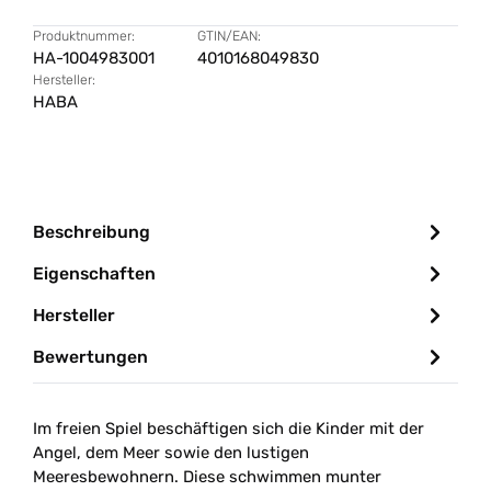
Produktnummer:
GTIN/EAN:
HA-1004983001
4010168049830
Hersteller:
HABA
Beschreibung
Eigenschaften
Hersteller
Bewertungen
Im freien Spiel beschäftigen sich die Kinder mit der
Angel, dem Meer sowie den lustigen
Meeresbewohnern. Diese schwimmen munter