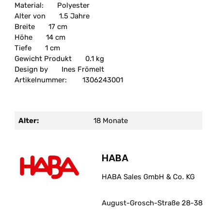
Material:
Polyester
Alter von
1.5 Jahre
Breite
17 cm
Höhe
14 cm
Tiefe
1 cm
Gewicht Produkt
0.1 kg
Design by
Ines Frömelt
Artikelnummer:
1306243001
Alter:
18 Monate
HABA
HABA Sales GmbH & Co. KG
August-Grosch-Straße 28-38