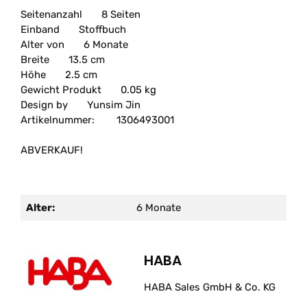
Seitenanzahl
8 Seiten
Einband
Stoffbuch
Alter von
6 Monate
Breite
13.5 cm
Höhe
2.5 cm
Gewicht Produkt
0.05 kg
Design by
Yunsim Jin
Artikelnummer:
1306493001
ABVERKAUF!
Alter:
6 Monate
HABA
HABA Sales GmbH & Co. KG