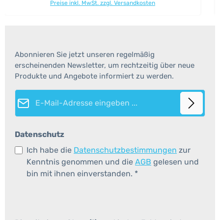
können auch auf dem Jahreszeitentisch für den
Preise inkl. MwSt. zzgl. Versandkosten
jeweiligen Monat verwendet werden. Set: 5 Zahlen "1-5"
Holz: Lindenholz farblich lasiert. Maße: Höhe ca.9 cm
Sicherheitshinweis: Achtung! Dekorationsartikel! Zum
Spielen nicht geeignet!
Abonnieren Sie jetzt unseren regelmäßig
erscheinenden Newsletter, um rechtzeitig über neue
Produkte und Angebote informiert zu werden.
E-Mail-Adresse*
Datenschutz
Ich habe die
Datenschutzbestimmungen
zur
Kenntnis genommen und die
AGB
gelesen und
bin mit ihnen einverstanden.
*