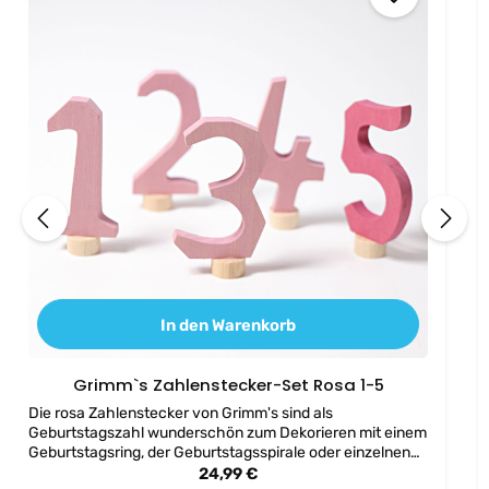
In den Warenkorb
Grimm`s Zahlenstecker-Set Rosa 1-5
Die rosa Zahlenstecker von Grimm's sind als
Geburtstagszahl wunderschön zum Dekorieren mit einem
Geburtstagsring, der Geburtstagsspirale oder einzelnen
Lebenslichtern auf dem Geburtstagtisch. Die Zahlen
Regulärer Preis:
24,99 €