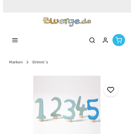
Zum Hauptinhalt springen
Marken
Grimm`s
Bildergalerie überspringen