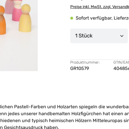
Preise inkl. MwSt. zzgl. Versand
Sofort verfügbar, Lieferz
Produkt Anzahl: G
Produktnummer:
GTIN/EA
GR10579
40485
ichen Pastell-Farben und Holzarten spiegeln die wunderbare
. Denn jedes unserer handbemalten Holzfigürchen hat einen 
hiedenen und typisch heimischen Hölzern Mitteleuropas si
gten Gesichtsausdruck haben.