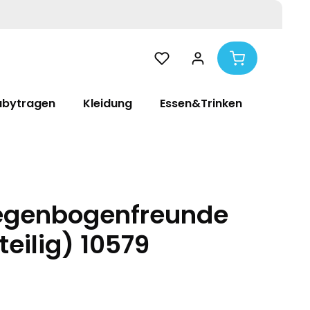
abytragen
Kleidung
Essen&Trinken
Pflege
egenbogenfreunde
teilig) 10579