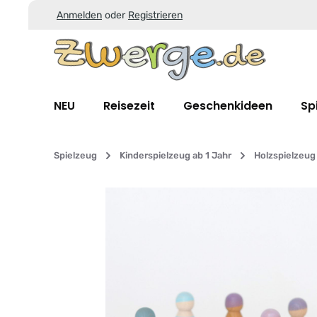
Anmelden
oder
Registrieren
Zum Hauptinhalt springen
Zur Suche springen
Zur Hauptnavigation springen
NEU
Reisezeit
Geschenkideen
Sp
Spielzeug
Kinderspielzeug ab 1 Jahr
Holzspielzeug
Bildergalerie überspringen