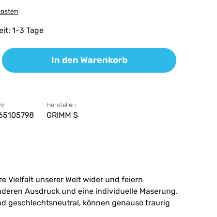
kosten
eit: 1-3 Tage
ib den gewünschten Wert ein oder benutz
In den Warenkorb
N:
Hersteller:
65105798
GRIMM S
 Vielfalt unserer Welt wider und feiern
anderen Ausdruck und eine individuelle Maserung.
nd geschlechtsneutral, können genauso traurig