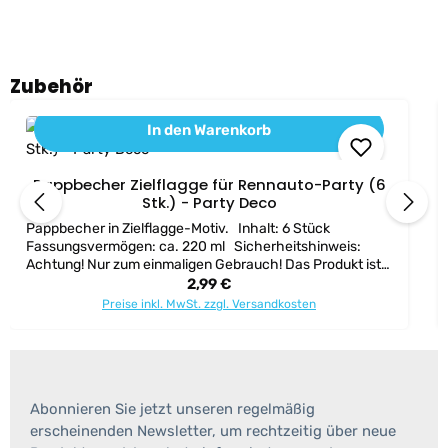
Produktgalerie überspringen
Zubehör
In den Warenkorb
Pappbecher Zielflagge für Rennauto-Party (6
Stk.) - Party Deco
Pappbecher in Zielflagge-Motiv. Inhalt: 6 Stück
Fassungsvermögen: ca. 220 ml Sicherheitshinweis:
Achtung! Nur zum einmaligen Gebrauch! Das Produkt ist
für den Kontakt mit Lebensmitteln geeignet. Nicht in der
Regulärer Preis:
2,99 €
Spülmaschine waschen. Nicht in der Mikrowelle erhitzen.
Preise inkl. MwSt. zzgl. Versandkosten
Für Getränke nicht über 40°C. Maximale Nutzungsdauer:
2 Stunden.
Abonnieren Sie jetzt unseren regelmäßig
erscheinenden Newsletter, um rechtzeitig über neue