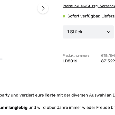
Preise inkl. MwSt. zzgl. Versand
Sofort verfügbar, Lieferz
Produkt Anzahl: G
Produktnummer:
GTIN/EA
LD8016
871329
party und verziert eure
Torte
mit der diversen Auswahl an De
sehr langlebig
und wird über Jahre immer wieder Freude br