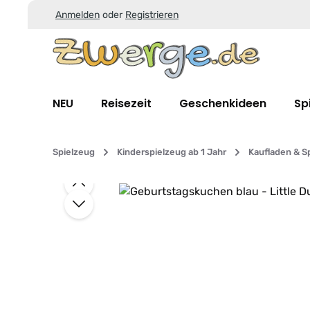
Anmelden
oder
Registrieren
Zum Hauptinhalt springen
Zur Suche springen
Zur Hauptnavigation springen
NEU
Reisezeit
Geschenkideen
Sp
Spielzeug
Kinderspielzeug ab 1 Jahr
Kaufladen & S
Bildergalerie überspringen