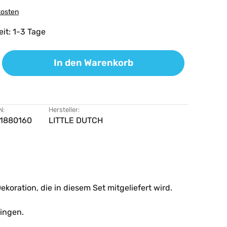
kosten
eit: 1-3 Tage
ib den gewünschten Wert ein oder benutz
In den Warenkorb
N:
Hersteller:
1880160
LITTLE DUTCH
koration, die in diesem Set mitgeliefert wird.
ingen.