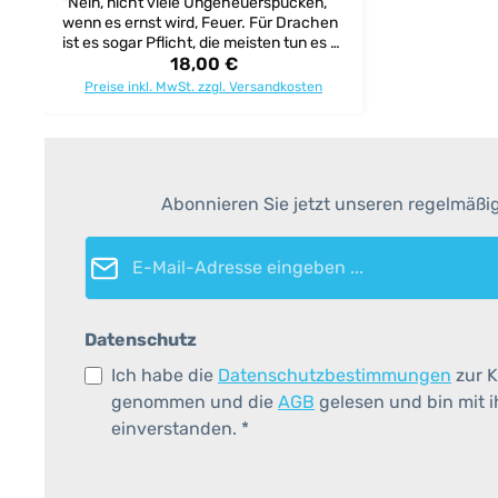
"Nein, nicht viele Ungeheuerspucken,
wenn es ernst wird, Feuer. Für Drachen
ist es sogar Pflicht, die meisten tun es –
einer nicht!" Knatter! Pups! Prö-ö-ö-ö-t!
18,00 €
Regulärer Preis:
Sobald der kleine Drache Furzipups
Preise inkl. MwSt. zzgl. Versandkosten
Feuer spucken will, donnert es gewaltig.
Ganz schön blöd, wenn man mit den
großen Drachen mithalten will. Oder?!
Das grandios gereimte
Drachenabenteuer im Bilderbuch von
Kultautor und Songwriter Kai Lüftner
Abonnieren Sie jetzt unseren regelmäßi
zum Vorlesen, Lachen und Immer-
wieder-Anschauen. Achtung: mit Pups-
E-Mail-Adresse*
Button zum Mitmachen!
Altersempfehlung: ab 3 Jahre Seiten:
32 Format: 21 x 28
Datenschutz
Ich habe die
Datenschutzbestimmungen
zur K
genommen und die
AGB
gelesen und bin mit 
einverstanden.
*