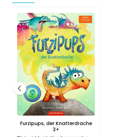
Produktgalerie überspringen
Furzipups, der Knatterdrache
In den Warenkorb
3+