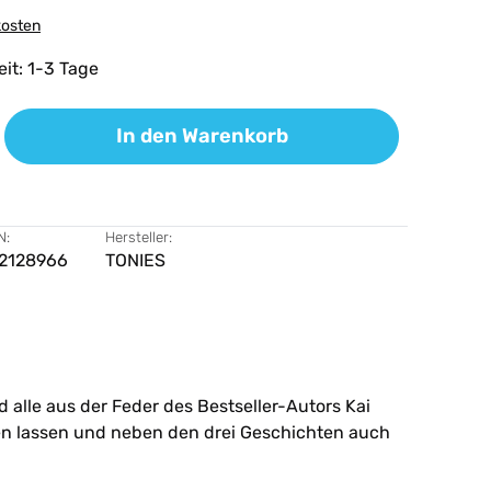
kosten
eit: 1-3 Tage
ib den gewünschten Wert ein oder benutz
In den Warenkorb
N:
Hersteller:
2128966
TONIES
alle aus der Feder des Bestseller-Autors Kai
pen lassen und neben den drei Geschichten auch