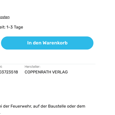
kosten
eit: 1-3 Tage
ib den gewünschten Wert ein oder benutz
In den Warenkorb
N:
Hersteller:
03723518
COPPENRATH VERLAG
ei der Feuerwehr, auf der Baustelle oder dem
.