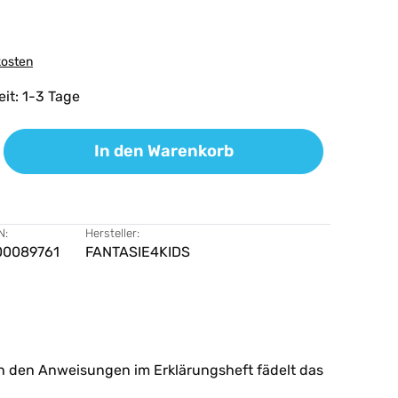
kosten
eit: 1-3 Tage
ib den gewünschten Wert ein oder benutz
In den Warenkorb
N:
Hersteller:
00089761
FANTASIE4KIDS
ach den Anweisungen im Erklärungsheft fädelt das