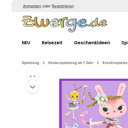
Anmelden
oder
Registrieren
Zum Hauptinhalt springen
Zur Suche springen
Zur Hauptnavigation springen
NEU
Reisezeit
Geschenkideen
Sp
Spielzeug
Kinderspielzeug ab 1 Jahr
Kreativspielz
Bildergalerie überspringen