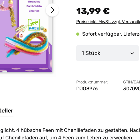
13,99 €
Preise inkl. MwSt. zzgl. Versand
Sofort verfügbar, Lieferz
Produkt Anzahl: G
Produktnummer:
GTIN/EA
DJO8976
30709
eller
öglicht, 4 hübsche Feen mit Chenillefaden zu gestalten. N
 auf Chenillefäden auf, um 4 Feen zum Leben zu erwecken.